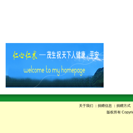
关于我们
捐赠信息
捐赠方式
|
|
版权所有 Copyri